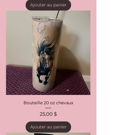
Ajouter au panier
Bouteille 20 oz chevaux
Prix
25,00 $
Ajouter au panier