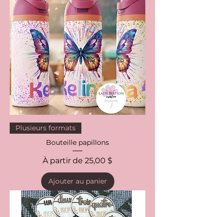
Plusieurs formats
Bouteille papillons
Prix promotionnel
À partir de
25,00 $
Ajouter au panier