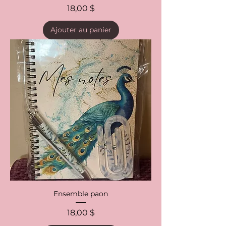
Prix
18,00 $
Ajouter au panier
Ensemble paon
Prix
18,00 $