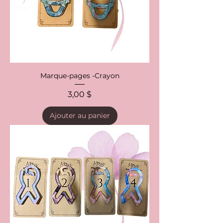
Marque-pages -Crayon
Prix
3,00 $
Ajouter au panier