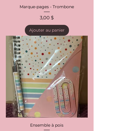
Marque-pages - Trombone
Prix
3,00 $
Ajouter au panier
Ensemble à pois