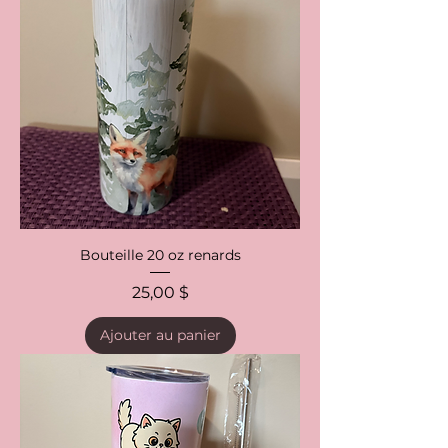
Bouteille 20 oz renards
Prix
25,00 $
Ajouter au panier