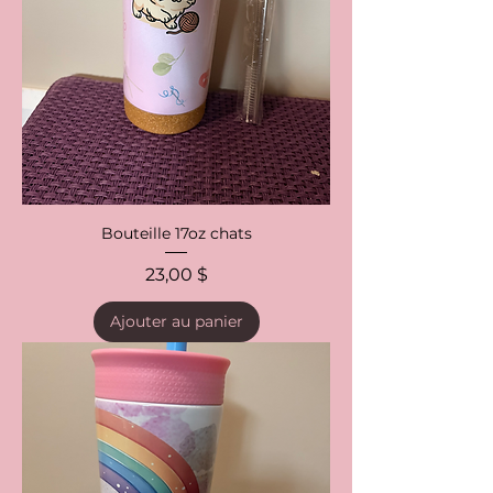
Bouteille 17oz chats
Prix
23,00 $
Ajouter au panier