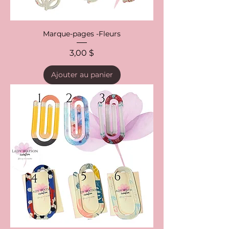
Marque-pages -Fleurs
Prix
3,00 $
Ajouter au panier