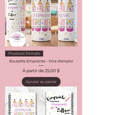
Plusieurs formats
Bouteille Empreinte - titre d’emploi
Prix promotionnel
À partir de
25,00 $
Ajouter au panier