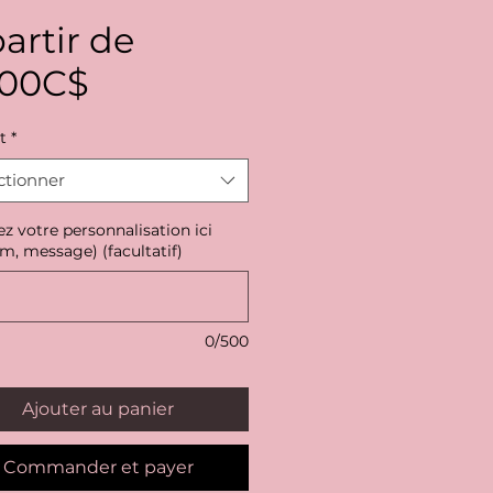
artir de
Prix
,00C$
promotionnel
t
*
ctionner
ez votre personnalisation ici
m, message) (facultatif)
0/500
Ajouter au panier
Commander et payer