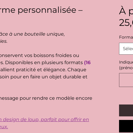
erme personnalisée –
À p
25
âce à une bouteille unique,
Forma
ies.
Séle
onservent vos boissons froides ou
Indiqu
. Disponibles en plusieurs formats
(16
(préno
s allient praticité et élégance. Chaque
soin pour en faire un objet durable et
essage pour rendre ce modèle encore
design de loup, parfait pour offrir en
eux.