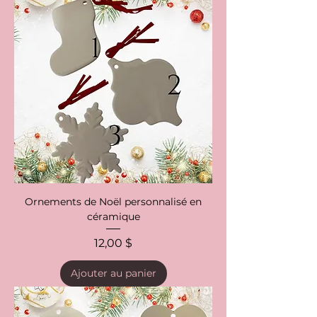
Ornements de Noël personnalisé en
céramique
Prix
12,00 $
Ajouter au panier