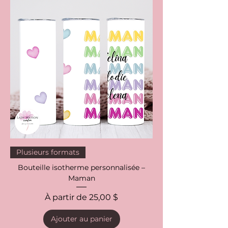
Plusieurs formats
Bouteille isotherme personnalisée –
Maman
Prix promotionnel
À partir de
25,00 $
Ajouter au panier