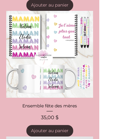
Ajouter au panier
Ensemble fête des mères
Prix
35,00 $
Ajouter au panier