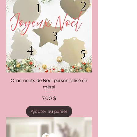
Ornements de Noël personnalisé en
métal
Prix
7,00 $
Ajouter au panier